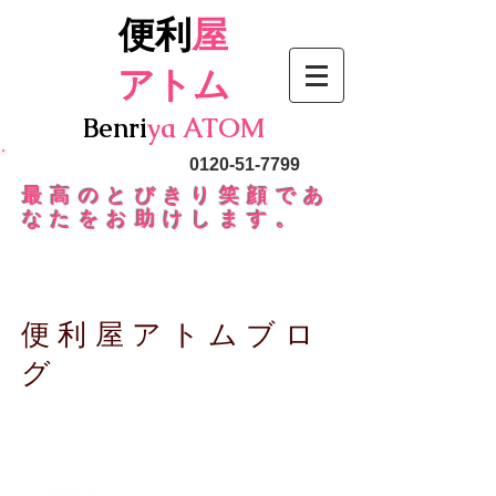
便利
屋
アトム
Benri
ya
ATOM
090-5364-7799
0120-51-7799
最高のとびきり笑顔であ
なたをお助けします。
便利屋アトムブロ
グ