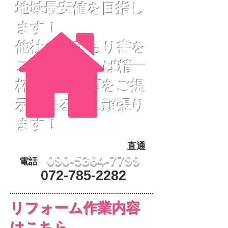
地域最安値を目指し
ます！
他社の見積もり書を
ご提示頂ければ精一
杯最安値金額をご提
示出来る様に
頑張り
ます！
まずはお電話ください！
直通
090-5364-7799
電話
072-785-2282
​リフォーム作業内容
はこちら