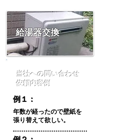
​給湯器交換
​当社への問い合わせ
依頼内容例
例１：
年数が経ったので壁紙を
張り替えて欲しい。
例２：