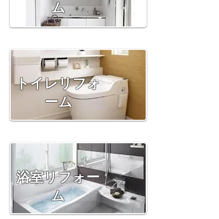
ム
​トイレリフォ
ーム
浴室リフォー
ム