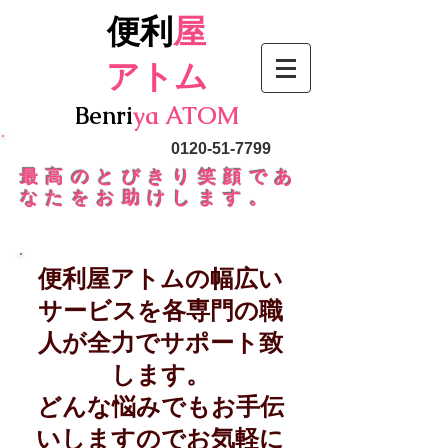
便利
屋
アトム
Benri
ya
ATOM
090-5364-7799
0120-51-7799
最高のとびきり笑顔であ
なたをお助けします。
便利屋アトムの幅広い
サービスを各専門の職
人が全力でサポート致
します。
どんな悩みでもお手伝
いしますのでお気軽に