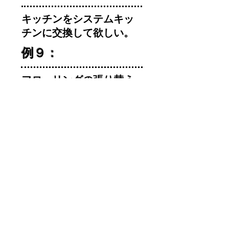
キッチンをシステムキッ
チンに交換して欲しい。
例９：
フローリングの張り替え
をして欲しい。
例10：
外壁の塗装をして欲し
い。
※上記以外にも多数ご依頼
がありますので困りごとが
ありましたらお気軽にご相
談ください。