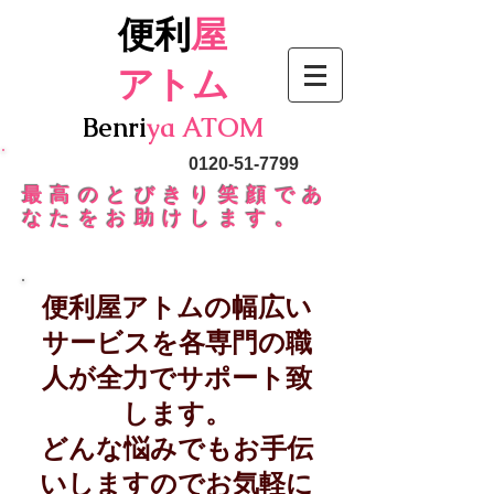
便利
屋
アトム
Benri
ya
ATOM
090-5364-7799
0120-51-7799
最高のとびきり笑顔であ
なたをお助けします。
便利屋アトムの幅広い
サービスを各専門の職
人が全力でサポート致
します。
どんな悩みでもお手伝
いしますのでお気軽に